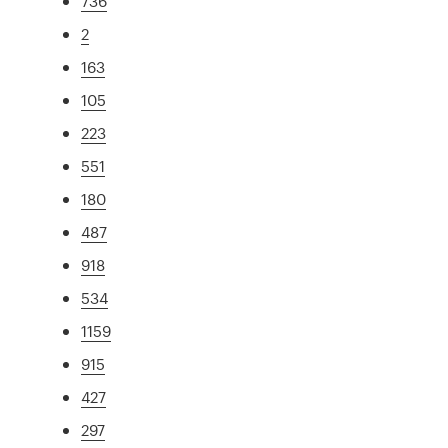
736
2
163
105
223
551
180
487
918
534
1159
915
427
297